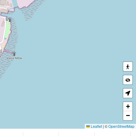
+
−
Leaflet
|
©
OpenStreetMap