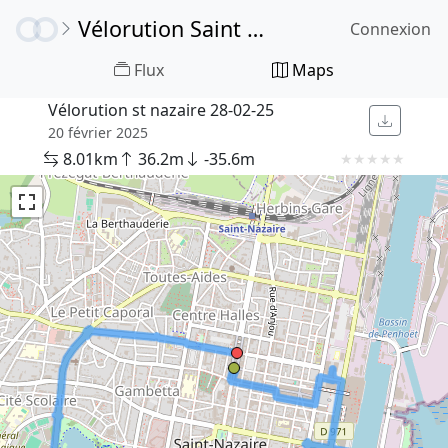
Vélorution Saint Nazaire
Connexion
Flux
Maps
Vélorution st nazaire 28-02-25
20 février 2025
8.01km
36.2m
-35.6m
★
★
★
★
★