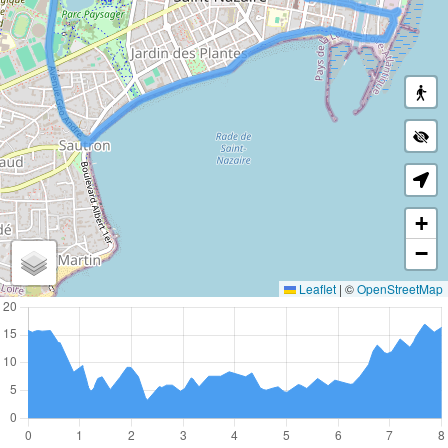
+
−
Leaflet
|
©
OpenStreetMap