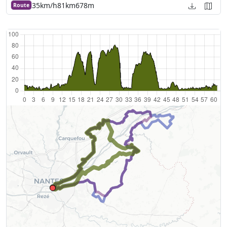
35km/h
81km
678m
Route