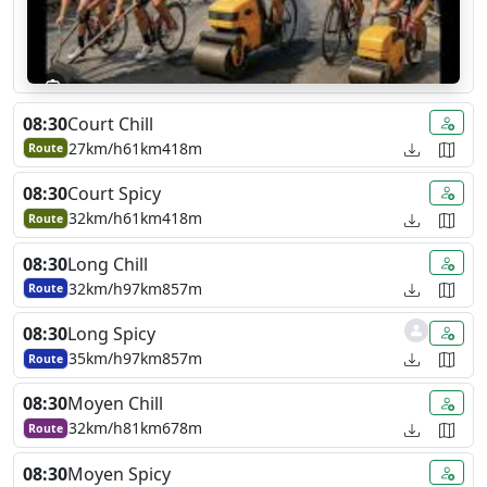
08:30
Court Chill
27km/h
61km
418m
Route
08:30
Court Spicy
32km/h
61km
418m
Route
08:30
Long Chill
32km/h
97km
857m
Route
08:30
Long Spicy
35km/h
97km
857m
Route
08:30
Moyen Chill
32km/h
81km
678m
Route
08:30
Moyen Spicy