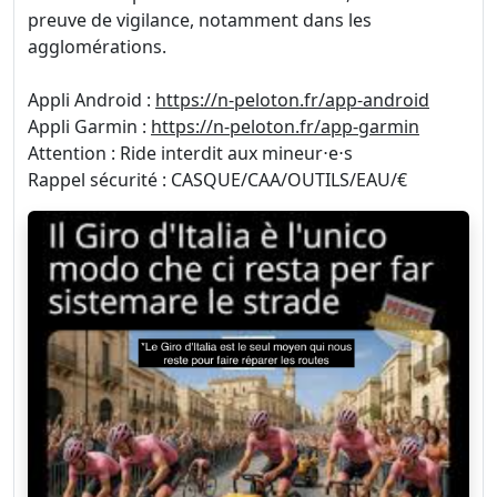
preuve de vigilance, notamment dans les
agglomérations.
Appli Android :
https://n-peloton.fr/app-android
Appli Garmin :
https://n-peloton.fr/app-garmin
Attention : Ride interdit aux mineur⋅e⋅s
Rappel sécurité : CASQUE/CAA/OUTILS/EAU/€