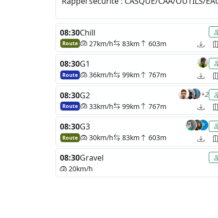
Rappel sécurité : CASQUE/CAA/OUTILS/EA
08:30
Chill
27km/h
83km
603m
Route
08:30
G1
36km/h
99km
767m
Route
+2
08:30
G2
33km/h
99km
767m
Route
08:30
G3
30km/h
83km
603m
Route
08:30
Gravel
20km/h