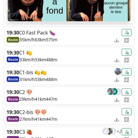
19:30
C0 Fast Pack 🍆
35km/h
63km
575m
Route
19:30
C1 🍋
33km/h
53km
488m
Route
19:30
C1-bis 🍋🍋
31km/h
53km
488m
Route
19:30
C2 🍄
29km/h
41km
447m
Route
19:30
C2-bis 🍄🍄
27km/h
41km
447m
Route
+2
19:30
C3 🍓