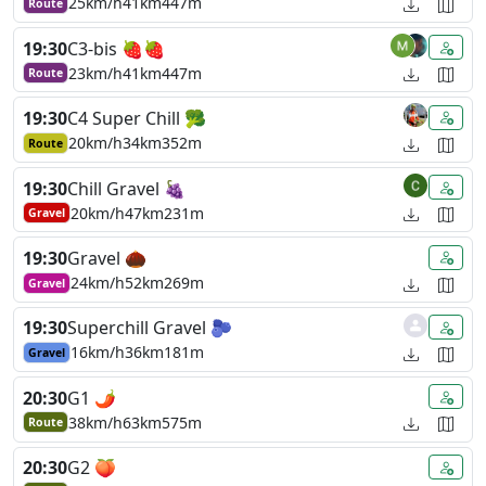
25km/h
41km
447m
Route
19:30
C3-bis 🍓🍓
23km/h
41km
447m
Route
19:30
C4 Super Chill 🥦
20km/h
34km
352m
Route
19:30
Chill Gravel 🍇
20km/h
47km
231m
Gravel
19:30
Gravel 🌰
24km/h
52km
269m
Gravel
19:30
Superchill Gravel 🫐
16km/h
36km
181m
Gravel
20:30
G1 🌶️
38km/h
63km
575m
Route
20:30
G2 🍑