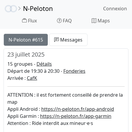
N-Peloton
Connexion
Flux
FAQ
Maps
N-Peloton #615
Messages
23 juillet 2025
15 groupes -
Détails
Départ de 19:30 à 20:30 -
Fonderies
Arrivée :
CafK
ATTENTION : il est fortement conseillé de prendre la
map
Appli Android :
https://n-peloton.fr/app-android
Appli Garmin :
https://n-peloton.fr/app-garmin
Attention : Ride interdit aux mineur·e·s