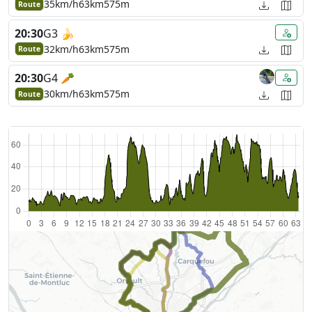
35km/h
63km
575m
Route
20:30
G3 🍌
32km/h
63km
575m
Route
20:30
G4 🥕
30km/h
63km
575m
Route