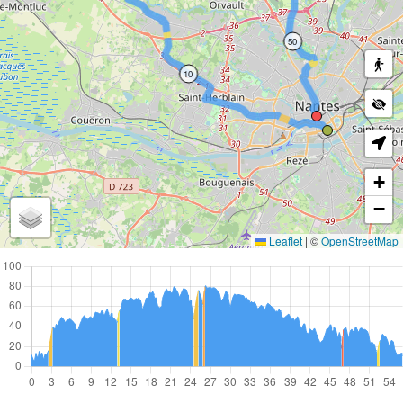
50
10
+
−
Leaflet
|
©
OpenStreetMap