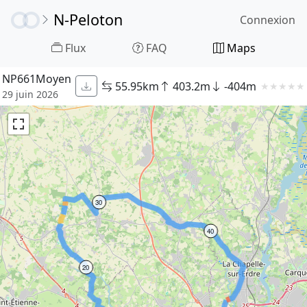
N-Peloton
Connexion
Flux
FAQ
Maps
NP661Moyen
55.95km
403.2m
-404m
★
★
★
★
★
29 juin 2026
30
40
20