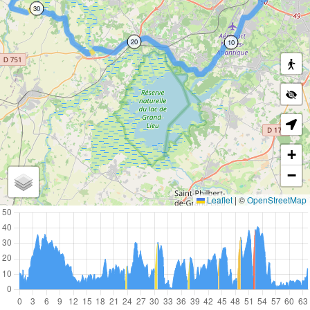
30
20
10
+
−
Leaflet
|
©
OpenStreetMap