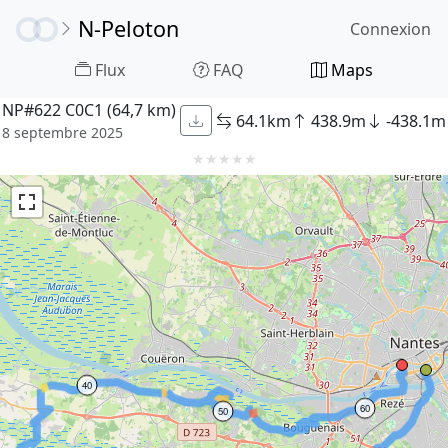
N-Peloton
Connexion
Flux
FAQ
Maps
NP#622 C0C1 (64,7 km)
64.1km
438.9m
-438.1m
8 septembre 2025
★
★
★
★
★
40
60
50