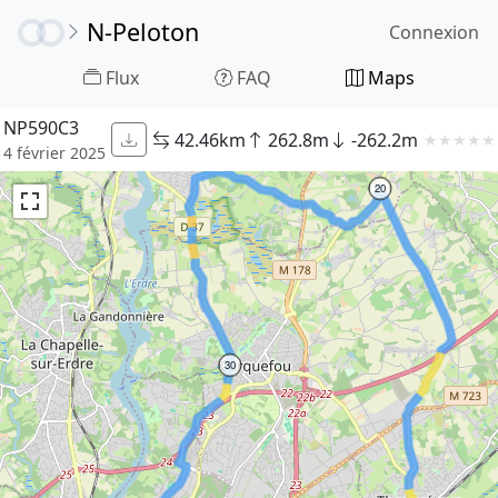
N-Peloton
Connexion
Flux
FAQ
Maps
NP590C3
42.46km
262.8m
-262.2m
★
★
★
★
★
4 février 2025
20
30