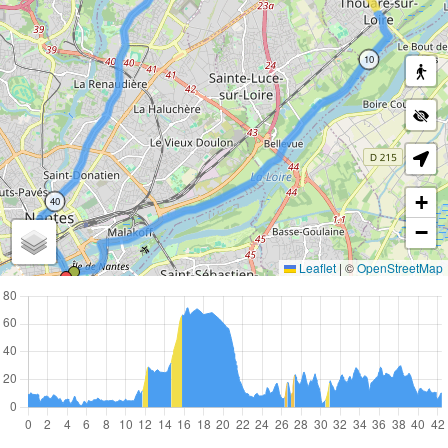
10
+
40
−
Leaflet
|
©
OpenStreetMap