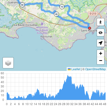
30
10
40
+
−
Leaflet
|
©
OpenStreetMap