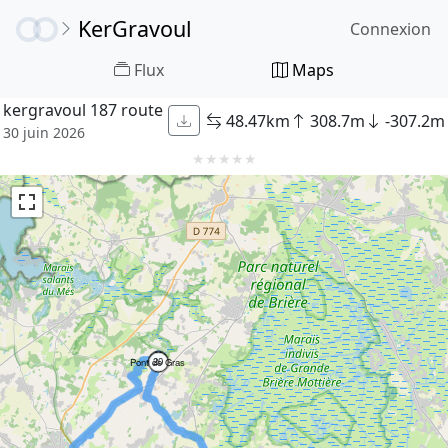
KerGravoul
Connexion
Flux
Maps
kergravoul 187 route
48.47km
308.7m
-307.2m
30 juin 2026
★
★
★
★
★
20
Pont de Gras