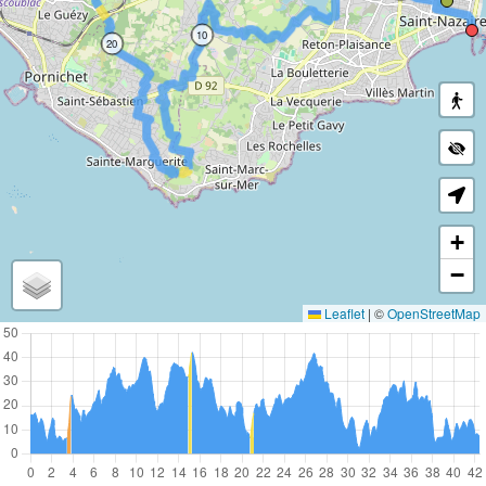
10
20
+
−
Leaflet
|
©
OpenStreetMap