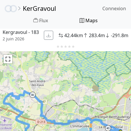
KerGravoul
Connexion
Flux
Maps
Kergravoul - 183
42.44km
283.4m
-291.8m
2 juin 2026
★
★
★
★
★
30
40