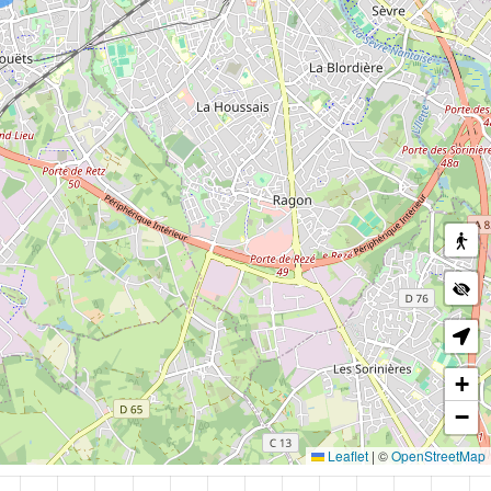
+
−
Leaflet
|
©
OpenStreetMap